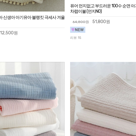
퓨어 먼지없고 부드러운 100수 순면 
차렵이불 (먼지NO)
아 신생아 아기유아 블랭킷 극세사 겨울
51,800원
64,800원
12,500원
리뷰 15