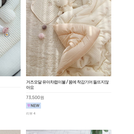
거즈모달 유아차렵이불 / 몸에 착감기어 들뜨지않
아요
73,500원
리뷰 4