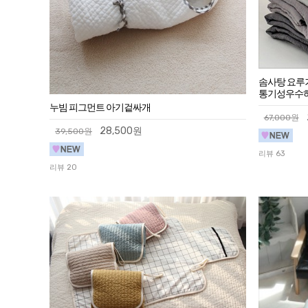
솜사탕 요루거
통기성우수하
누빔 피그먼트 아기겉싸개
67,000원
28,500원
39,500원
리뷰 63
리뷰 20