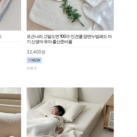
드
포근나라 고밀도면 100수 인견쿨 양면누빔패드 아
기 신생아 유아 출산준비물
32,400원
리뷰 0