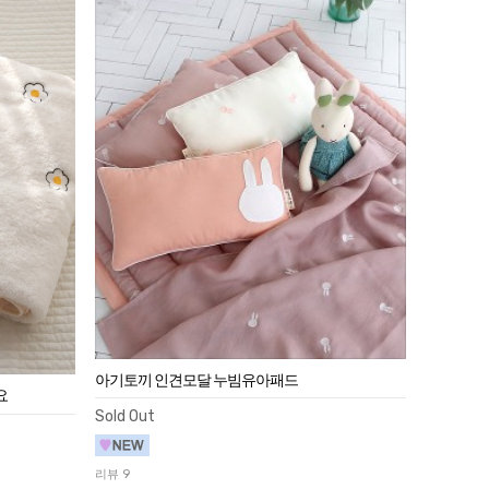
아기토끼 인견모달 누빔유아패드
요
Sold Out
리뷰 9