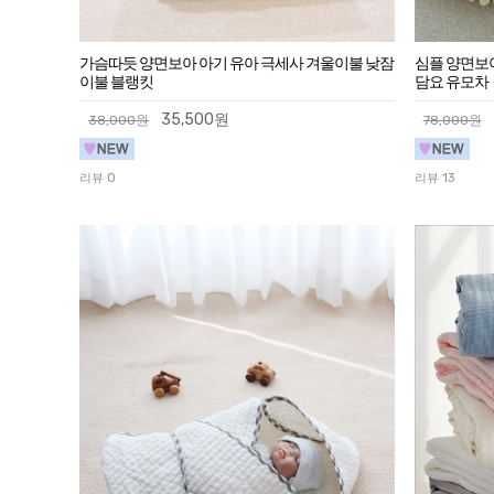
가슴따듯 양면보아 아기 유아 극세사 겨울이불 낮잠
심플 양면보
이불 블랭킷
담요 유모차
35,500원
38,000원
78,000원
리뷰 0
리뷰 13