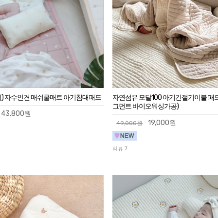
끼) 자수인견 매쉬쿨매트 아기침대패드
자연섬유 모달100 아기간절기이불 패
그먼트 바이오워싱가공)
43,800원
19,000원
49,000원
리뷰 7