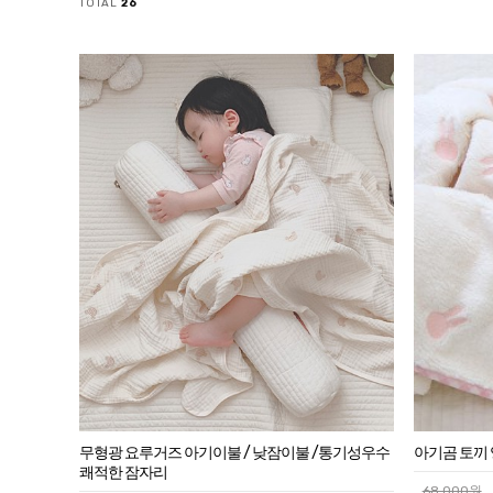
TOTAL
26
아기곰 토끼 
무형광 요루거즈 아기이불 / 낮잠이불 /통기성우수
쾌적한 잠자리
68,000원