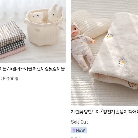
이불 / 3겹거즈이불 어린이집낮잠이불
25,000원
계란꽃 양면보아 / 정전기 발생이 적어
Sold Out