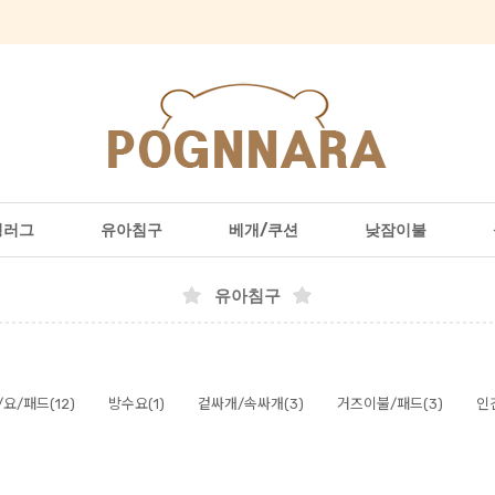
형러그
유아침구
베개/쿠션
낮잠이불
유아침구
요/패드(12)
방수요(1)
겉싸개/속싸개(3)
거즈이불/패드(3)
인