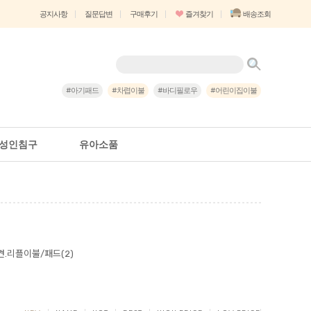
즐겨찾기
배송조회
공지사항
질문답변
구매후기
#아기패드
#차렵이불
#바디필로우
#어린이집이불
성인침구
유아소품
견.리플이불/패드(2)