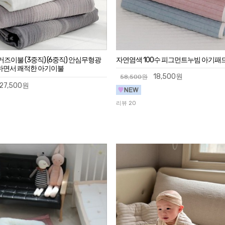
즈이불 (3중직) (6중직) 안심무형광
자연염색 100수 피그먼트누빔 아기패
면서 쾌적한 아기이불
18,500원
58,500원
27,500원
리뷰 20