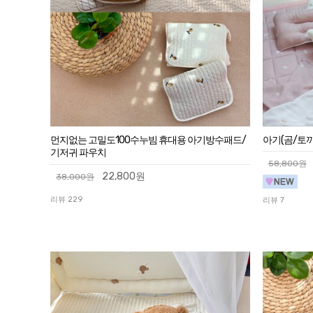
아기(곰/토
먼지없는 고밀도100수누빔 휴대용 아기방수패드/
기저귀 파우치
58,800원
22,800원
38,000원
리뷰 229
리뷰 7