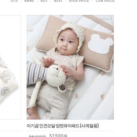
NEW
NAME
HOT
BEST
HIGH PRICE
LOW PRICE
아기곰 인견모달 양면유아패드 (사계절용)
57,500원
84,500원