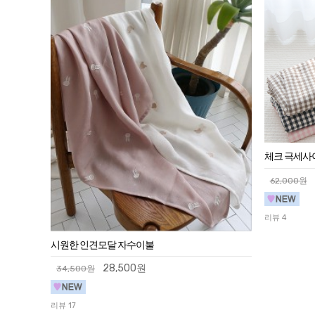
체크 극세사
62,000원
리뷰 4
시원한 인견모달 자수이불
28,500원
34,500원
리뷰 17