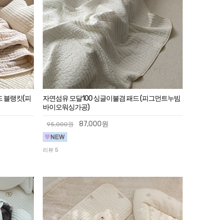
드 블랭킷(피
자연섬유 모달100 싱글이불겸 패드 (피그먼트누빔
바이오워싱가공)
87,000원
95,000원
리뷰 5