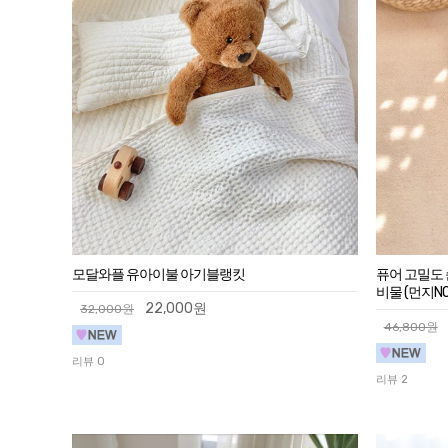
모달와플 유아이불 아기블랭킷
퓨어 고밀도 
비물 (먼지NO
22,000원
32,000원
46,800원
리뷰 0
리뷰 2