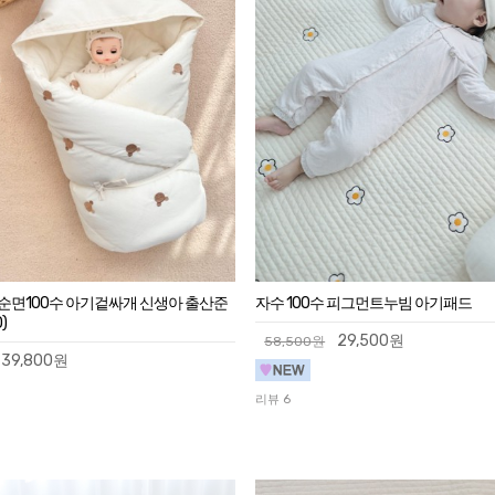
순면100수 아기겉싸개 신생아 출산준
자수 100수 피그먼트누빔 아기패드
)
29,500원
58,500원
39,800원
리뷰 6