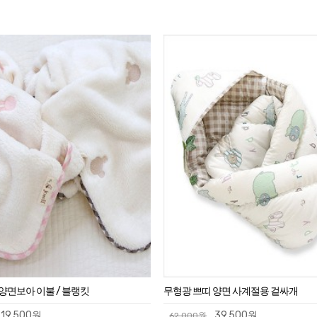
양면보아 이불 / 블랭킷
무형광 쁘띠 양면 사계절용 겉싸개
19,500원
39,500원
62,000원