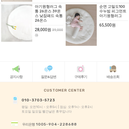
아기원형러그 속
순면 고밀도100
통 26온스 39온
수누빔 피그먼트
스 낮잠패드 속통
아기원형러그
26온스
65,500원
28,000원
39,000
원
공지사항
질문&답변
구매후기
배송조회
CUSTOMER CENTER
010-3703-5723
평일: 오전10시 - 오후5시 | 점심: 오후1시- 오후2시
토요일.일요일.빨간날은 휴무입니다
1005-904-228688
우리은행