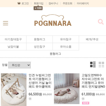
로그인
회원가입
장바구니
주문조회
마이페이지
+ 1000
아기침대침구
원형러그
유아침구
베개/쿠션
낮잠이불
성인침구
유아소품
원형러그
정렬
인견 누빔피그먼
고밀도면100수
트 아기원형러그
자수피그먼트 아
신생아 거실 놀이
기원형러그 유아
패드 유아쿨매트
패드 먼지발생NO
66,500원
61,000원
85,000
88,800
원
원