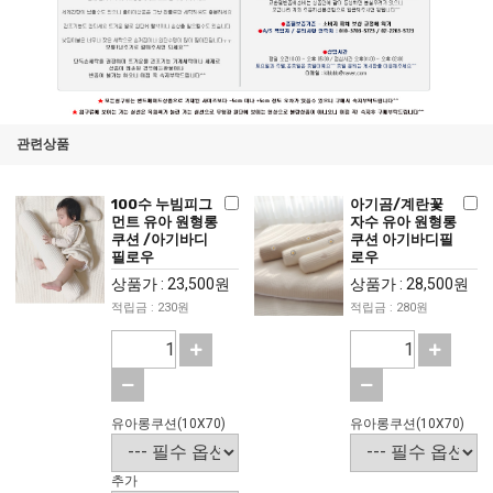
관련상품
100수 누빔피그
아기곰/계란꽃
먼트 유아 원형롱
자수 유아 원형롱
쿠션 /아기바디
쿠션 아기바디필
필로우
로우
상품가 : 23,500원
상품가 : 28,500원
적립금 : 230원
적립금 : 280원
유아롱쿠션(10X70)
유아롱쿠션(10X70)
추가