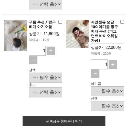
구름 쿠션 / 짱구
자연섬유 모달
베개 아기소품
100 아기곰 짱구
베개 쿠션 (피그
상품가 : 11,800원
먼트 바이오워싱
적립금 : 110원
가공)
상품가 : 22,000원
적립금 : 220원
선택
아기곰
추가
선택
선택상품 장바구니 담기