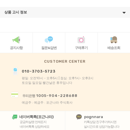
상품 고시 정보
공지사항
질문&답변
구매후기
배송조회
CUSTOMER CENTER
010-3703-5723
평일: 오전10시 - 오후5시 | 점심: 오후1시- 오후2시
토요일.일요일.빨간날은 휴무입니다
1005-904-228688
우리은행
예금주 : 예금주 : 포근나라 주식회사
네이버톡톡(포근나라)
pognnara
궁금하실땐 언제든지
카톡상담 친구추가하시면
네이버톡톡 상담하세요
실시간으로 상담가능합니다