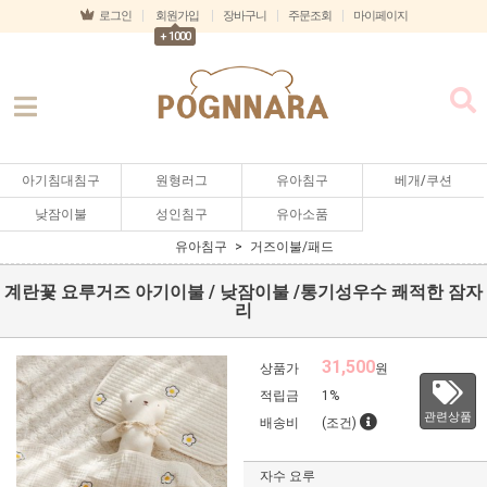
로그인
회원가입
장바구니
주문조회
마이페이지
+ 1000
아기침대침구
원형러그
유아침구
베개/쿠션
낮잠이불
성인침구
유아소품
유아침구
거즈이불/패드
계란꽃 요루거즈 아기이불 / 낮잠이불 /통기성우수 쾌적한 잠자
리
31,500
상품가
원
적립금
1%
관련상품
배송비
(조건)
자수 요루