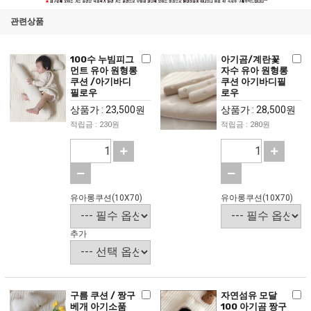
관련상품
100수 누빔피그
아기곰/계란꽃
먼트 유아 원형롱
자수 유아 원형롱
쿠션 /아기바디
쿠션 아기바디필
필로우
로우
상품가 : 23,500원
상품가 : 28,500원
적립금 : 230원
적립금 : 280원
유아롱쿠션(10X70)
유아롱쿠션(10X70)
추가
구름 쿠션 / 짱구
자연섬유 모달
베개 아기소품
100 아기곰 짱구