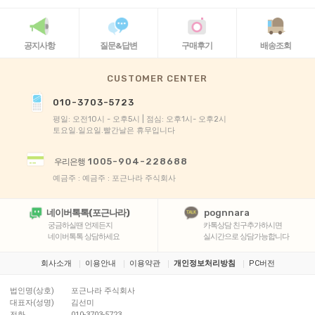
공지사항
질문&답변
구매후기
배송조회
CUSTOMER CENTER
010-3703-5723
평일: 오전10시 - 오후5시 | 점심: 오후1시- 오후2시
토요일.일요일.빨간날은 휴무입니다
1005-904-228688
우리은행
예금주 : 예금주 : 포근나라 주식회사
네이버톡톡(포근나라)
pognnara
궁금하실땐 언제든지
카톡상담 친구추가하시면
네이버톡톡 상담하세요
실시간으로 상담가능합니다
회사소개
이용안내
이용약관
개인정보처리방침
PC버전
법인명(상호)
포근나라 주식회사
대표자(성명)
김선미
전화
010-3703-5723