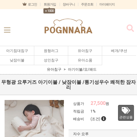
로그인
회원가입
장바구니
주문조회
마이페이지
+ 1000
아기침대침구
원형러그
유아침구
베개/쿠션
낮잠이불
성인침구
유아소품
유아침구
아기이불/요/패드
무형광 요루거즈 아기이불 / 낮잠이불 /통기성우수 쾌적한 잠자
리
27,500
상품가
원
적립금
1%
관련상품
배송비
(조건)
자수 요루