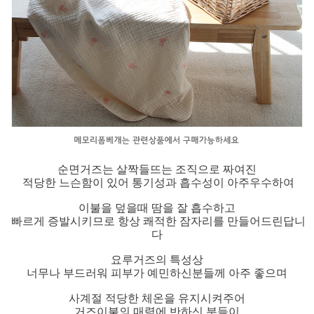
순면거즈는 살짝들뜨는 조직으로 짜여진
적당한 느슨함이 있어 통기성과 흡수성이 아주우수하여
이불을 덮을때 땀을 잘 흡수하고
빠르게 증발시키므로 항상 쾌적한 잠자리를 만들어드린답니
다
요루거즈의 특성상
너무나 부드러워 피부가 예민하신분들께 아주 좋으며
사계절 적당한 체온을 유지시켜주어
거즈이불의 매력에 반하신 분들이