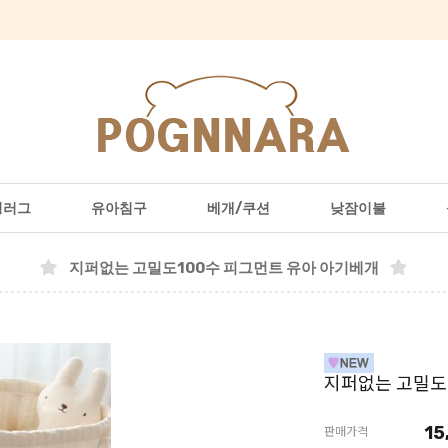
형러그
유아침구
베개/쿠션
낮잠이불
지퍼없는 고밀도100수 피그먼트 유아 아기베개
지퍼없는 고밀도
15
판매가격