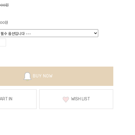
800원
800
원
BUY NOW
RT IN
WISH LIST