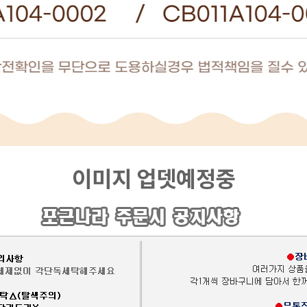
이미지 업뎃예정중