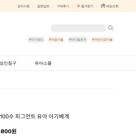
즐겨찾기
배송조회
공지사항
질문답변
구매후기
#아기패드
#차렵이불
#바디필로우
#어린이집이불
성인침구
유아소품
100수 피그먼트 유아 아기베개
,800원